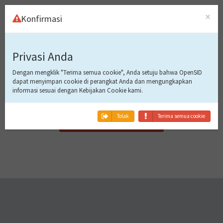
×
Konfirmasi
Masuk Ke
Privasi Anda
Aplikasi
Dengan mengklik "Terima semua cookie", Anda setuju bahwa OpenSID
dapat menyimpan cookie di perangkat Anda dan mengungkapkan
informasi sesuai dengan Kebijakan Cookie kami.
Tidak bisa masuk!
Tolak
Terima semua cookie
Gawai ini belum terdaftar.