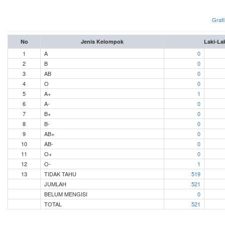
Grafi
No
Jenis Kelompok
Laki-La
1
A
0
2
B
0
3
AB
0
4
O
0
5
A+
1
6
A-
0
7
B+
0
8
B-
0
9
AB+
0
10
AB-
0
11
O+
0
12
O-
1
13
TIDAK TAHU
519
JUMLAH
521
BELUM MENGISI
0
TOTAL
521