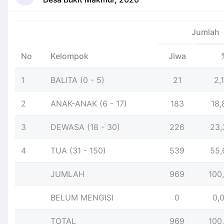
Jumlah
No
Kelompok
Jiwa
1
BALITA (0 - 5)
21
2,
2
ANAK-ANAK (6 - 17)
183
18
3
DEWASA (18 - 30)
226
23
4
TUA (31 - 150)
539
55
JUMLAH
969
100
BELUM MENGISI
0
0,
TOTAL
969
100