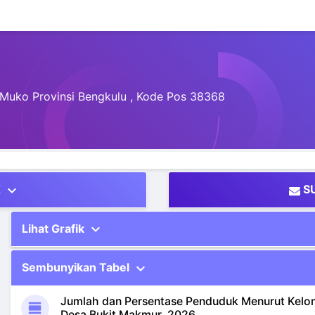
Muko Provinsi Bengkulu , Kode Pos 38368
expand_more
K
S
expand_more
Lihat Grafik
expand_more
Sembunyikan Tabel
Jumlah dan Persentase Penduduk Menurut Kelo
view_day
Desa Bukit Makmur, 2026