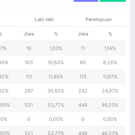
Laki-laki
Perempuan
%
Jiwa
%
Jiwa
%
17%
10
1,03%
11
1,14%
,89%
103
10,63%
80
8,26%
,32%
111
11,46%
115
11,87%
,62%
297
30,65%
242
24,97%
,00%
521
53,77%
448
46,23%
00%
0
0,00%
0
0,00%
,00%
521
53,77%
448
46,23%