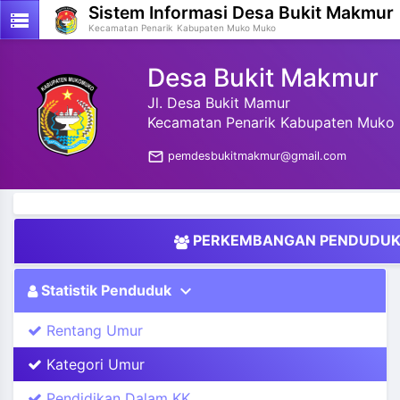
Sistem Informasi
Desa Bukit Makmur
storage
Kecamatan Penarik
Kabupaten Muko Muko
Desa Bukit Makmur
Jl. Desa Bukit Mamur
Kecamatan Penarik Kabupaten Muko 
mail_outline
pemdesbukitmakmur@gmail.com
PERKEMBANGAN PENDUDU
expand_more
Statistik Penduduk
Rentang Umur
Kategori Umur
Pendidikan Dalam KK