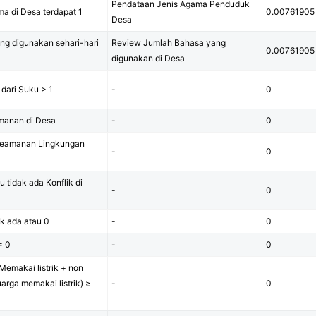
Pendataan Jenis Agama Penduduk
a di Desa terdapat 1
0.00761905
Desa
ng digunakan sehari-hari
Review Jumlah Bahasa yang
0.00761905
digunakan di Desa
 dari Suku > 1
-
0
manan di Desa
-
0
Keamanan Lingkungan
-
0
u tidak ada Konflik di
-
0
k ada atau 0
-
0
= 0
-
0
Memakai listrik + non
uarga memakai listrik) ≥
-
0