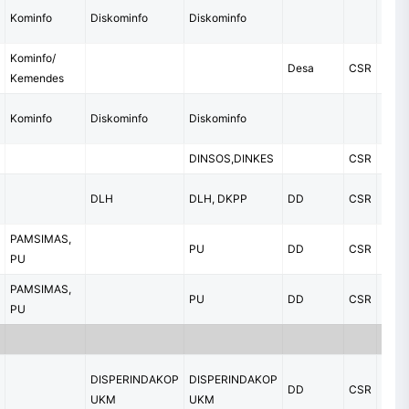
Oper
2
Kominfo
Diskominfo
Diskominfo
Selul
Kominfo/
Desa
CSR
Kemendes
Oper
Kominfo
Diskominfo
Diskominfo
Selul
DINSOS,DINKES
CSR
Pero
DLH
DLH, DKPP
DD
CSR
PAMSIMAS,
PU
DD
CSR
PDA
PU
PAMSIMAS,
PU
DD
CSR
PDA
PU
DISPERINDAKOP
DISPERINDAKOP
DD
CSR
Pero
UKM
UKM