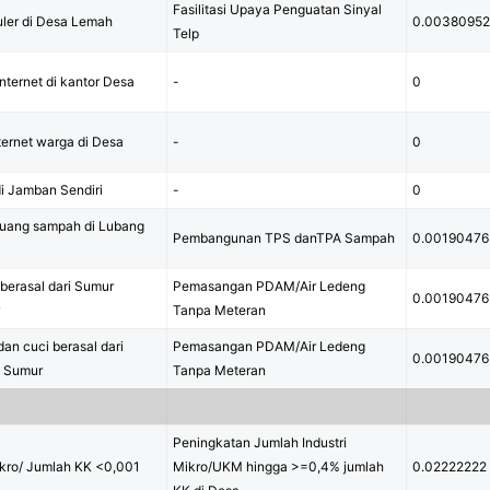
Fasilitasi Upaya Penguatan Sinyal
luler di Desa Lemah
0.0038095
Telp
internet di kantor Desa
-
0
ternet warga di Desa
-
0
i Jamban Sendiri
-
0
uang sampah di Lubang
Pembangunan TPS danTPA Sampah
0.00190476
berasal dari Sumur
Pemasangan PDAM/Air Ledeng
0.00190476
r
Tanpa Meteran
an cuci berasal dari
Pemasangan PDAM/Air Ledeng
0.00190476
, Sumur
Tanpa Meteran
Peningkatan Jumlah Industri
ikro/ Jumlah KK <0,001
Mikro/UKM hingga >=0,4% jumlah
0.02222222