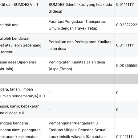
aktif dan BUMDESA = 1
BUMDES (Identifikasi yang tidak ada
0.01111111
di desa)
Fasilitasi Pengadaan Transportasi
 tidak ada
0.02222222
Umum dengan Trayek Tetap
lui oleh kendaraan
Perbaikan dan Peningkatan Kualitas
at atau lebih Sepanjang
0.01111111
jalan desa
 tertentu
alan desa Diperkeras
Peningkatan Kualitas Jalan desa
0.00555556
ain-lain)
(Aspal/Beton)
dara, tanah, limbah
-
0
 [jumlah pencemaran/4] = 0
gsor, banjir, kebakaran
-
0
na di desa = 0
/tanggap bencana
Pembangunan/Pengadaan 3
bencana alam, peringatan
Fasilitas Mitigasi Bencana Sesuai
lengkapan keselamatan,
karakteristik wilayah (Kebutuhan
0.11111111