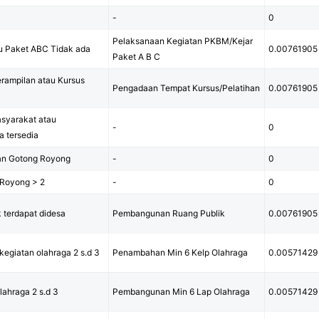
-
0
Pelaksanaan Kegiatan PKBM/Kejar
 Paket ABC Tidak ada
0.00761905
Paket A B C
rampilan atau Kursus
Pengadaan Tempat Kursus/Pelatihan
0.00761905
syarakat atau
-
0
 tersedia
an Gotong Royong
-
0
 Royong > 2
-
0
k terdapat didesa
Pembangunan Ruang Publik
0.00761905
egiatan olahraga 2 s.d 3
Penambahan Min 6 Kelp Olahraga
0.00571429
lahraga 2 s.d 3
Pembangunan Min 6 Lap Olahraga
0.00571429