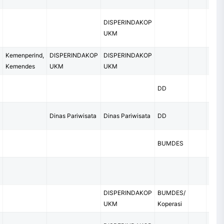
DISPERINDAKOP
Pero
UKM
Swas
Kemenperind,
DISPERINDAKOP
DISPERINDAKOP
Kemendes
UKM
UKM
DD
Pero
Pero
Dinas Pariwisata
Dinas Pariwisata
DD
Swas
Kanto
BUMDES
Swas
Perb
DISPERINDAKOP
BUMDES/
Bank
UKM
Koperasi
Swas