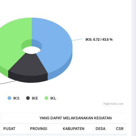
IKS
IKS
: 0.72 / 43.5 %
: 0.72 / 43.5 %
IKS
IKE
IKL
Highcharts.com
YANG DAPAT MELAKSANAKAN KEGIATAN
PUSAT
PROVINSI
KABUPATEN
DESA
CSR
LAIN