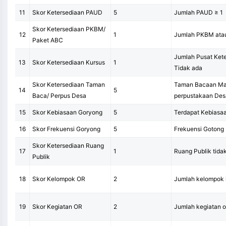
11
Skor Ketersediaan PAUD
5
Jumlah PAUD ≥ 1
Skor Ketersediaan PKBM/
12
1
Jumlah PKBM atau
Paket ABC
Jumlah Pusat Kete
13
Skor Ketersediaan Kursus
1
Tidak ada
Skor Ketersediaan Taman
Taman Bacaan Ma
14
5
Baca/ Perpus Desa
perpustakaan Desa
15
Skor Kebiasaan Goryong
5
Terdapat Kebiasa
16
Skor Frekuensi Goryong
5
Frekuensi Gotong
Skor Ketersediaan Ruang
17
1
Ruang Publik tida
Publik
18
Skor Kelompok OR
2
Jumlah kelompok k
19
Skor Kegiatan OR
2
Jumlah kegiatan o