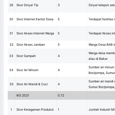
29
Skor Sinyal Tlp
3
Sinyal telepon se
30
Skor Internet Kantor Desa
5
Terdapat fasilitas 
31
Skor Akses Internet Warga
5
Terdapat Akses in
32
Skor Akses Jamban
5
Warga Desa BAB d
Warga desa memb
33
Skor Sampah
4
atau di Bakar
Sumber air minum 
34
Skor Air Minum
4
Bor/pompa, Sumu
Sumber air mandi d
35
Skor Air Mandi & Cuci
4
Sumur Bor/pompa
IKS 2021
0.72
1
Skor Keragaman Produksi
1
Jumlah Industri M