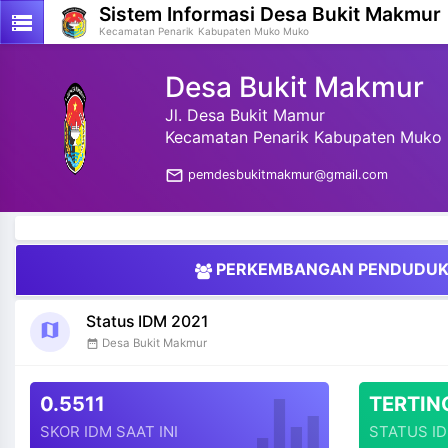
Sistem Informasi
Desa Bukit Makmur
storage
Kecamatan Penarik
Kabupaten Muko Muko
Desa Bukit Makmur
Jl. Desa Bukit Mamur
Kecamatan Penarik Kabupaten Muko 
mail_outline
pemdesbukitmakmur@gmail.com
PERKEMBANGAN PENDUDU
Status IDM 2021
map
Desa Bukit Makmur
date_range
0.5511
TERTIN
SKOR IDM SAAT INI
STATUS I