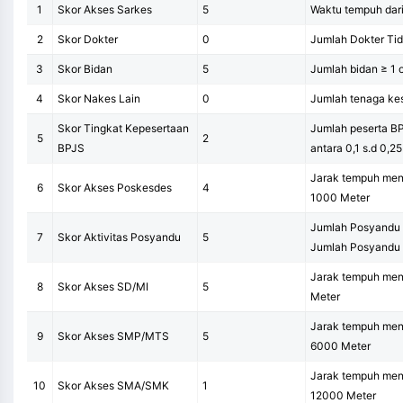
1
Skor Akses Sarkes
5
Waktu tempuh dari
2
Skor Dokter
0
Jumlah Dokter Ti
3
Skor Bidan
5
Jumlah bidan ≥ 1 
4
Skor Nakes Lain
0
Jumlah tenaga kes
Skor Tingkat Kepesertaan
Jumlah peserta B
5
2
BPJS
antara 0,1 s.d 0,25
Jarak tempuh men
6
Skor Akses Poskesdes
4
1000 Meter
Jumlah Posyandu ak
7
Skor Aktivitas Posyandu
5
Jumlah Posyandu 
Jarak tempuh men
8
Skor Akses SD/MI
5
Meter
Jarak tempuh men
9
Skor Akses SMP/MTS
5
6000 Meter
Jarak tempuh me
10
Skor Akses SMA/SMK
1
12000 Meter