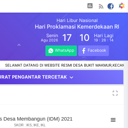
assessment
rss_feed
Hari Libur Nasional
Hari Proklamasi Kemerdekaan RI
17
10
Senin
Hari Lagi
Agu 2026
19 : 26 : 13
WhatsApp
Facebook
AT DATANG DI WEBSITE RESMI DESA BUKIT MAKMUR,KECAMATAN PENAR
expand_more
URAT PENGANTAR TERCETAK
crop_free
n (IDM) 2021
ks Desa Membangun (IDM) 2021
SKOR : IKS, IKE, IKL