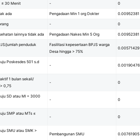
 ≤ 30 Menit
-
0
dak ada
Pengadaan Min 1 org Dokter
0.00952381
orang
-
0
ehatan lainnya tidak ada
Pengadaan Nakes Min 5 Org
0.00952381
PJS/jumlah penduduk
Fasilitasi kepesertaan BPJS warga
0.00571429
Desa hingga > 75%
uju Poskesdes 501 s.d
-
0.00190476
tif 1 bulan sekali/
-
0
> 0,75
uju SD atau MI = 3000
-
0
uju SMP atau MTs ≤
-
0
nuju SMU atau SMK >
Pembangunan SMU
0.00761905