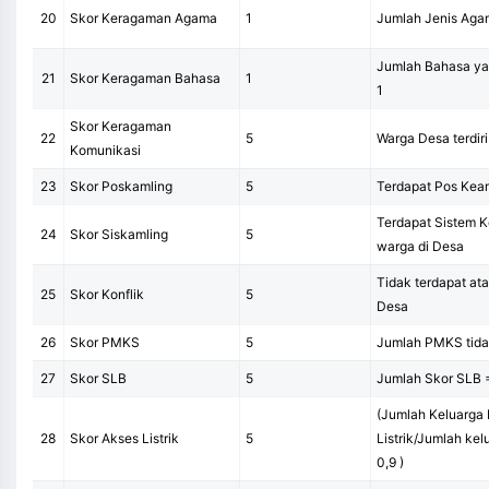
20
Skor Keragaman Agama
1
Jumlah Jenis Agam
Jumlah Bahasa ya
21
Skor Keragaman Bahasa
1
1
Skor Keragaman
22
5
Warga Desa terdiri
Komunikasi
23
Skor Poskamling
5
Terdapat Pos Kea
Terdapat Sistem 
24
Skor Siskamling
5
warga di Desa
Tidak terdapat ata
25
Skor Konflik
5
Desa
26
Skor PMKS
5
Jumlah PMKS tida
27
Skor SLB
5
Jumlah Skor SLB 
(Jumlah Keluarga 
28
Skor Akses Listrik
5
Listrik/Jumlah kel
0,9 )