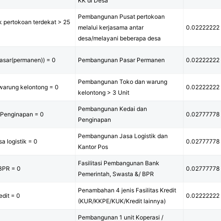
KK di Desa
Pembangunan Pusat pertokoan
 pertokoan terdekat > 25
melalui kerjasama antar
0.02222222
desa/melayani beberapa desa
pasar(permanen)) = 0
Pembangunan Pasar Permanen
0.02222222
Pembangunan Toko dan warung
warung kelontong = 0
0.02222222
kelontong > 3 Unit
Pembangunan Kedai dan
 Penginapan = 0
0.02777778
Penginapan
Pembangunan Jasa Logistik dan
a logistik = 0
0.02777778
Kantor Pos
Fasilitasi Pembangunan Bank
BPR = 0
0.02777778
Pemerintah, Swasta &/ BPR
Penambahan 4 jenis Fasilitas Kredit
edit = 0
0.02222222
(KUR/KKPE/KUK/Kredit lainnya)
Pembangunan 1 unit Koperasi /