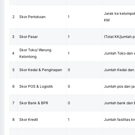
Jarak ke kelompok
2
Skor Pertokoan
1
KM
3
Skor Pasar
1
(Total KK/jumlah 
Skor Toko/ Warung
4
1
Jumlah Toko dan 
Kelontong
5
Skor Kedai & Penginapan
0
Jumlah Kedai dan
6
Skor POS & Logistik
0
Jumlah pos dan jas
7
Skor Bank & BPR
0
Jumlah bank dan 
8
Skor Kredit
1
Jumlah fasilitas kr