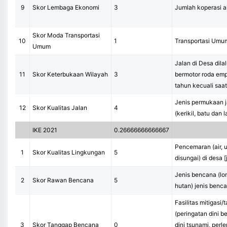
9
Skor Lembaga Ekonomi
3
Jumlah koperasi 
Skor Moda Transportasi
10
1
Transportasi Umum
Umum
Jalan di Desa dila
11
Skor Keterbukaan Wilayah
3
bermotor roda emp
tahun kecuali saat
Jenis permukaan j
12
Skor Kualitas Jalan
4
(kerikil, batu dan l
IKE 2021
0.26666666666667
Pencemaran (air, u
1
Skor Kualitas Lingkungan
5
disungai) di desa
Jenis bencana (lon
2
Skor Rawan Bencana
5
hutan) jenis benca
Fasilitas mitigasi
(peringatan dini 
3
Skor Tanggap Bencana
0
dini tsunami, per