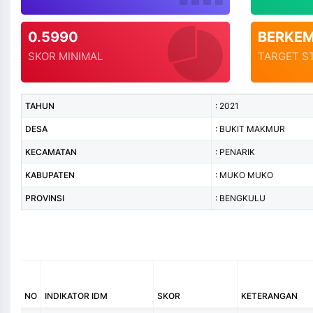
0.5990
BERKE
SKOR MINIMAL
TARGET S
TAHUN
: 2021
DESA
: BUKIT MAKMUR
KECAMATAN
: PENARIK
KABUPATEN
: MUKO MUKO
PROVINSI
: BENGKULU
NO
INDIKATOR IDM
SKOR
KETERANGAN