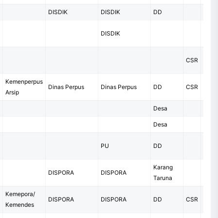
DISDIK
DISDIK
DD
DISDIK
Swas
CSR
Pero
Kemenperpus
Dinas Perpus
Dinas Perpus
DD
CSR
Arsip
Desa
Desa
PU
DD
Karang
DISPORA
DISPORA
Taruna
Kemepora/
DISPORA
DISPORA
DD
CSR
Pero
Kemendes