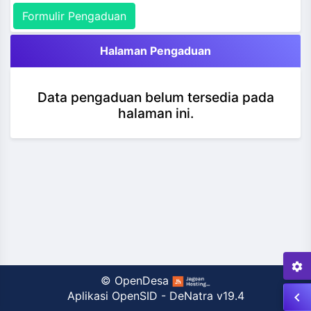
Formulir Pengaduan
Halaman Pengaduan
Data pengaduan belum tersedia pada
halaman ini.
settings
©
OpenDesa
Aplikasi OpenSID
-
DeNatra v19.4
keyboard_arrow_left