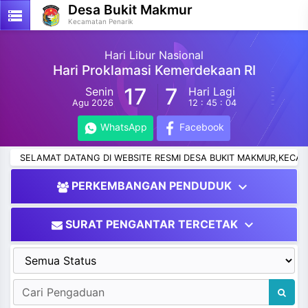
Desa Bukit Makmur
storage
Kecamatan Penarik
Hari Libur Nasional
Hari Proklamasi Kemerdekaan RI
17
7
Senin
Hari Lagi
Agu 2026
12 : 45 : 04
WhatsApp
Facebook
SELAMAT DATANG DI WEBSITE RESMI DESA BUKIT MAKMUR,KECAMA
expand_more
PERKEMBANGAN PENDUDUK
expand_more
SURAT PENGANTAR TERCETAK