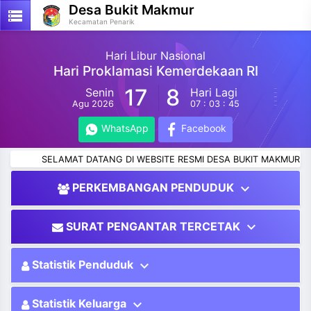
Desa Bukit Makmur
storage
Kecamatan Penarik
Hari Libur Nasional
Hari Proklamasi Kemerdekaan RI
17
8
Senin
Hari Lagi
Agu 2026
07 : 03 : 45
WhatsApp
Facebook
SELAMAT DATANG DI WEBSITE RESMI DESA BUKIT MAKMUR,KE
expand_more
PERKEMBANGAN PENDUDUK
expand_more
SURAT PENGANTAR TERCETAK
expand_more
Statistik Penduduk
expand_more
Statistik Keluarga