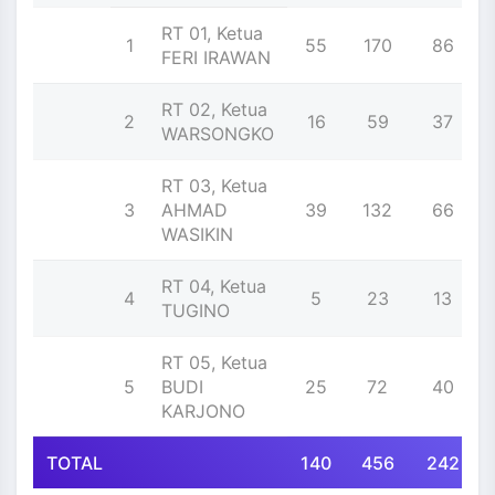
RT 01, Ketua
1
55
170
86
FERI IRAWAN
RT 02, Ketua
2
16
59
37
WARSONGKO
RT 03, Ketua
3
AHMAD
39
132
66
WASIKIN
RT 04, Ketua
4
5
23
13
TUGINO
RT 05, Ketua
5
BUDI
25
72
40
KARJONO
TOTAL
140
456
242