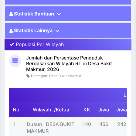
expand_more
Statistik Bantuan
expand_more
Statistik Lainnya
Populasi Per Wilayah
Jumlah dan Persentase Penduduk
view_day
Berdasarkan Wilayah RT di Desa Bukit
Makmur, 2026
Demografi Desa Bukit Makmur
local_offer
Laki-
No
Wilayah, /Ketua
KK
Jiwa
Jiwa
1
Dusun I DESA BUKIT
140
456
242
MAKMUR